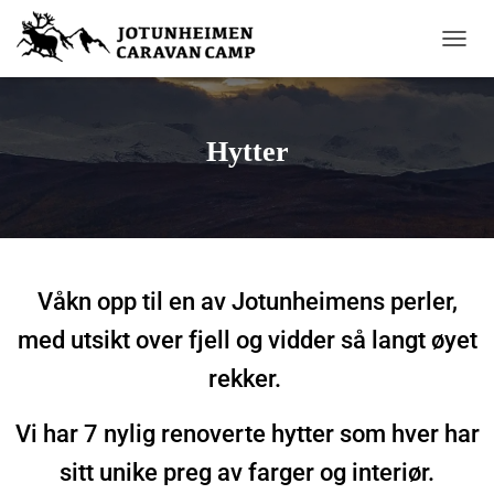
V
I
S
/
S
Hytter
K
J
U
L
N
A
V
Våkn opp til en av Jotunheimens perler,
I
G
med utsikt over fjell og vidder så langt øyet
A
S
rekker.
J
O
Vi har 7 nylig renoverte hytter som hver har
N
sitt unike preg av farger og interiør.