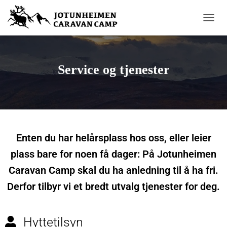
V
I
S
/
S
Service og tjenester
K
J
U
L
N
A
V
Enten du har helårsplass hos oss, eller leier
I
G
plass bare for noen få dager: På Jotunheimen
A
Caravan Camp skal du ha anledning til å ha fri.
S
J
Derfor tilbyr vi et bredt utvalg tjenester for deg.
O
N
Hyttetilsyn